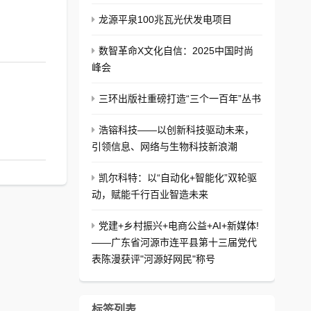
龙源平泉100兆瓦光伏发电项目
数智革命X文化自信：2025中国时尚
峰会
三环出版社重磅打造“三个一百年”丛书
浩镕科技——以创新科技驱动未来，
引领信息、网络与生物科技新浪潮
凯尔科特：以“自动化+智能化”双轮驱
动，赋能千行百业智造未来
党建+乡村振兴+电商公益+AI+新媒体!
——广东省河源市连平县第十三届党代
表陈漫获评"河源好网民"称号
标签列表