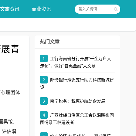
文旅资讯
商业资讯
热门文章
开展青
1
工行海南省分行开展“千企万户大
走访”，做好“普惠金融”大文章
2
邮储银行澄迈支行助力科技新城建
设
心理团体
3
南宁税务：税惠护航助企发展
4
广西壮族自治区总工会送温暖慰问
面具”创
团情系玉林建设者
、评估潜